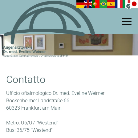
Salta
al
contenuto
principale
Augenarztpraxis
Dr. med. Eveline Weimer
Augenärztin, Ophthalmologist, Oftalmologista, 眼科医
Contatto
Ufficio oftalmologico Dr. med. Eveline Weimer
Bockenheimer Landstraße 66
60323 Frankfurt am Main
Metro: U6/U7 "Westend"
Bus: 36/75 "Westend"