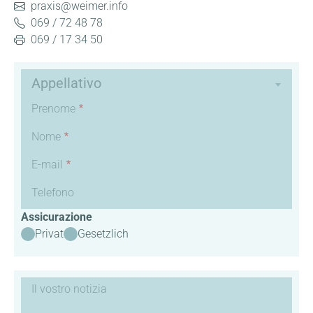
praxis@weimer.info
069 / 72 48 78
069 / 17 34 50
Dati
Appellativo
personali
Prenome
Nome
E-mail
Telefono
Assicurazione
Privat
Gesetzlich
Notizia
Il vostro notizia